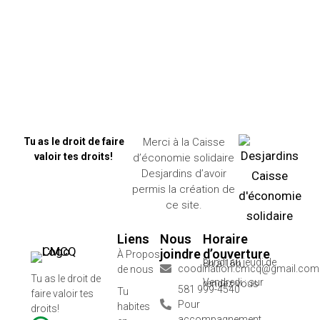
milieu où règne la vulnérabilité
Tu as le droit de faire
Merci à la Caisse
valoir tes droits!
d’économie solidaire
Desjardins d’avoir
permis la création de
ce site.
Liens
Nous
Horaire
joindre
d’ouverture
À Propos
Lundi au jeudi de 8h à 16h
coodination.cmcq@gmail.com
de nous
Tu as le droit de
Vendredi : sur rendez-vous
581 999-4540
Tu
faire valoir tes
Pour
habites
droits!
accompagnement